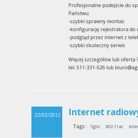
Profesjonalne podejście do s
Państwu:
-szybki sprawny montaż
-konfigurację rejestratora do d
-podgląd przez internet z tel
-szybki skuteczny serwis
Więcej szczegółów lub oferta 
tel. 511-331-026 lub biuro@ag
Internet radiow
22/02/2012
Tags :
5ghz
802.11ac
inte