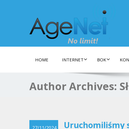
Dostarczamy Szybki szerokopasmowy Internet 
Gwarancją prędkości !
HOME
INTERNET
BOK
KON
Author Archives:
S
Uruchomiliśmy s
27/11/2024