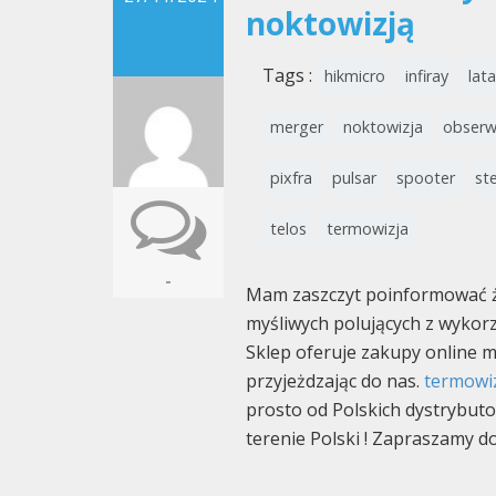
noktowizją
Tags :
hikmicro
infiray
lata
merger
noktowizja
obserw
pixfra
pulsar
spooter
ste
telos
termowizja
-
Mam zaszczyt poinformować że
myśliwych polujących z wykor
Sklep oferuje zakupy online 
przyjeżdzając do nas.
termowi
prosto od Polskich dystrybut
terenie Polski ! Zapraszamy d