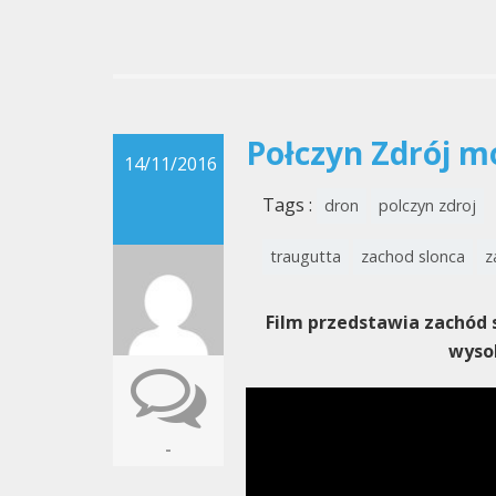
Połczyn Zdrój m
14/11/2016
Tags :
dron
polczyn zdroj
traugutta
zachod slonca
z
Film przedstawia zachód 
wysok
-