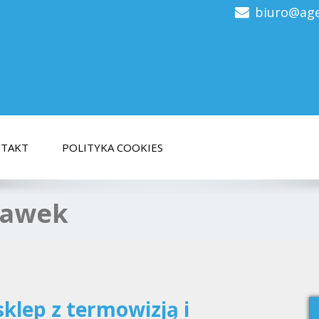
biuro@age
bez limitów transferu z
TAKT
POLITYKA COOKIES
ławek
klep z termowizją i