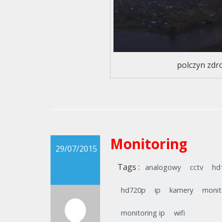
polczyn zdro
Monitoring
29/07/2015
Tags :
analogowy
cctv
hd
hd720p
ip
kamery
monit
monitoring ip
wifi