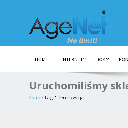
Dostarczamy Szybki szerokopasmowy Internet 
Gwarancją prędkości !
HOME
INTERNET
BOK
KON
Uruchomiliśmy skle
Home
Tag
termowizja