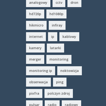
analogowy
cctv
dron
hd720p
hd1080p
hikmicro
infiray
internet
ip
kablowy
kamery
latarki
merger
monitoring
monitoring ip
noktowizja
obserwacja
ping
pixfra
polczyn zdroj
pulsar
radio
radiowy