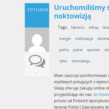
Uruchomiliśmy s
27/11/2024
noktowizją
Tags :
hikmicro
infiray
lata
merger
noktowizja
obserw
pixfra
pulsar
spooter
ste
telos
termowizja
-
Mam zaszczyt poinformować że
myśliwych polujących z wykor
Sklep oferuje zakupy online 
przyjeżdzając do nas.
termowi
prosto od Polskich dystrybut
terenie Polski ! Zapraszamy d