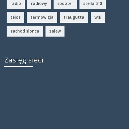
radio
radiowy
spooter
stellar3.0
telos
termowizja
traugutta
wifi
zachod slonca
zalew
Zasięg sieci