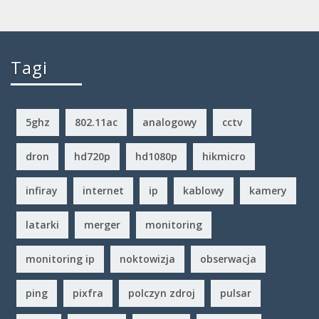
Tagi
5ghz
802.11ac
analogowy
cctv
dron
hd720p
hd1080p
hikmicro
infiray
internet
ip
kablowy
kamery
latarki
merger
monitoring
monitoring ip
noktowizja
obserwacja
ping
pixfra
polczyn zdroj
pulsar