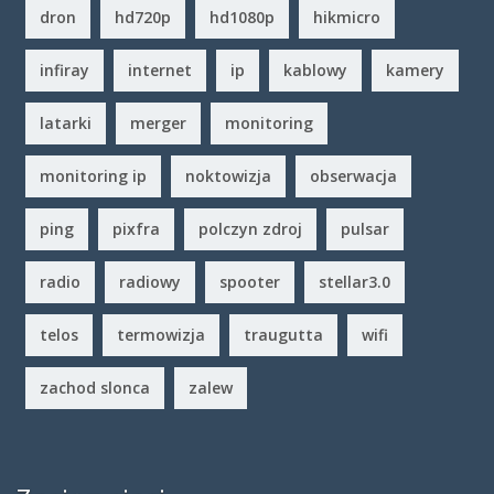
dron
hd720p
hd1080p
hikmicro
infiray
internet
ip
kablowy
kamery
latarki
merger
monitoring
monitoring ip
noktowizja
obserwacja
ping
pixfra
polczyn zdroj
pulsar
radio
radiowy
spooter
stellar3.0
telos
termowizja
traugutta
wifi
zachod slonca
zalew