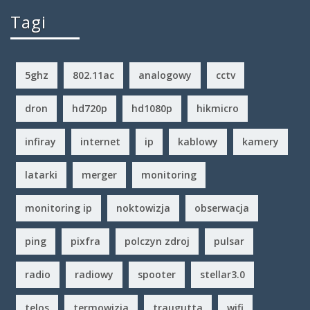
Tagi
5ghz
802.11ac
analogowy
cctv
dron
hd720p
hd1080p
hikmicro
infiray
internet
ip
kablowy
kamery
latarki
merger
monitoring
monitoring ip
noktowizja
obserwacja
ping
pixfra
polczyn zdroj
pulsar
radio
radiowy
spooter
stellar3.0
telos
termowizja
traugutta
wifi